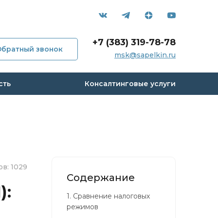
+7 (383) 319-78-78
Обратный звонок
мпании
msk@sapelkin.ru
и
сть
Консалтинговые услуги
с
 кейсы
в: 1029
вы
Содержание
):
1.
Сравнение налоговых
акты
режимов