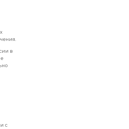
х
ичения.
сии в
ые
ьно
и с