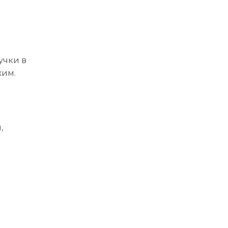
учки в
жим.
,