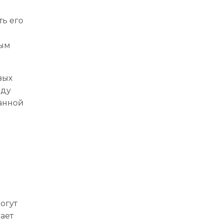
ть его
ным
вых
оду
данной
огут
ает