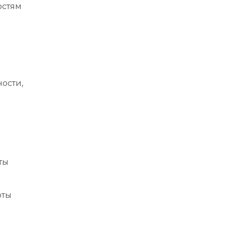
остям
ности,
ты
оты