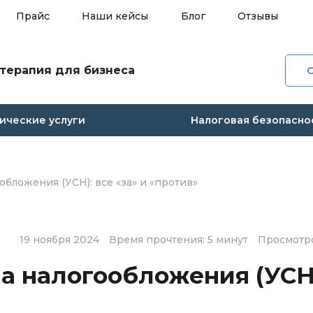
Прайс
Наши кейсы
Блог
Отзывы
терапия для бизнеса
О ко
Услуг
ческие услуги
Налоговая безопасно
Прай
Наши
бложения (УСН): все «за» и «против»
Блог
19 ноября 2024
Время прочтения: 5 минут
Просмотро
Отзы
а налогообложения (УСН
Конт