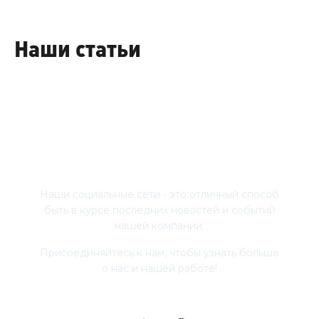
Наши статьи
Присоединяйтесь
Наши социальные сети - это отличный способ
быть в курсе последних новостей и событий
нашей компании.
Присоединяйтесь к нам, чтобы узнать больше
о нас и нашей работе!