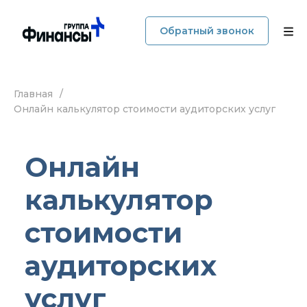
Обратный звонок
Главная
/
О компании
Онлайн калькулятор стоимости аудиторских услуг
Услуги
Онлайн
Прайс
калькулятор
Наши кейсы
стоимости
Блог
аудиторских
Отзывы
услуг