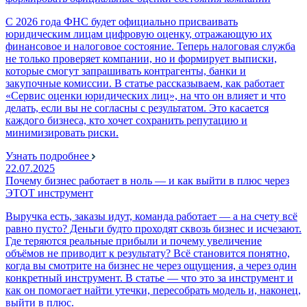
С 2026 года ФНС будет официально присваивать
юридическим лицам цифровую оценку, отражающую их
финансовое и налоговое состояние. Теперь налоговая служба
не только проверяет компании, но и формирует выписки,
которые смогут запрашивать контрагенты, банки и
закупочные комиссии. В статье рассказываем, как работает
«Сервис оценки юридических лиц», на что он влияет и что
делать, если вы не согласны с результатом. Это касается
каждого бизнеса, кто хочет сохранить репутацию и
минимизировать риски.
Узнать подробнее
22.07.2025
Почему бизнес работает в ноль — и как выйти в плюс через
ЭТОТ инструмент
Выручка есть, заказы идут, команда работает — а на счету всё
равно пусто? Деньги будто проходят сквозь бизнес и исчезают.
Где теряются реальные прибыли и почему увеличение
объёмов не приводит к результату? Всё становится понятно,
когда вы смотрите на бизнес не через ощущения, а через один
конкретный инструмент. В статье — что это за инструмент и
как он помогает найти утечки, пересобрать модель и, наконец,
выйти в плюс.