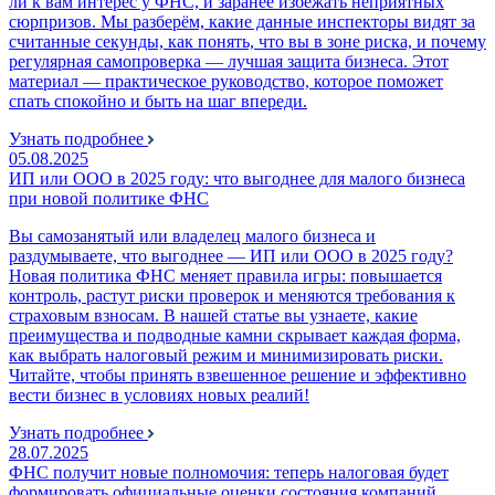
ли к вам интерес у ФНС, и заранее избежать неприятных
сюрпризов. Мы разберём, какие данные инспекторы видят за
считанные секунды, как понять, что вы в зоне риска, и почему
регулярная самопроверка — лучшая защита бизнеса. Этот
материал — практическое руководство, которое поможет
спать спокойно и быть на шаг впереди.
Узнать подробнее
05.08.2025
ИП или ООО в 2025 году: что выгоднее для малого бизнеса
при новой политике ФНС
Вы самозанятый или владелец малого бизнеса и
раздумываете, что выгоднее — ИП или ООО в 2025 году?
Новая политика ФНС меняет правила игры: повышается
контроль, растут риски проверок и меняются требования к
страховым взносам. В нашей статье вы узнаете, какие
преимущества и подводные камни скрывает каждая форма,
как выбрать налоговый режим и минимизировать риски.
Читайте, чтобы принять взвешенное решение и эффективно
вести бизнес в условиях новых реалий!
Узнать подробнее
28.07.2025
ФНС получит новые полномочия: теперь налоговая будет
формировать официальные оценки состояния компаний