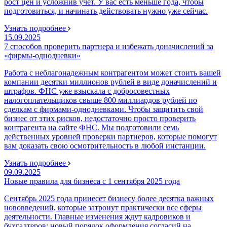
рост цен и усложнив учет. У вас есть меньше года, чтобы
подготовиться, и начинать действовать нужно уже сейчас.
Узнать подробнее
15.09.2025
7 способов проверить партнера и избежать доначислений за
«фирмы-однодневки»
Работа с неблагонадежным контрагентом может стоить вашей
компании десятки миллионов рублей в виде доначислений и
штрафов. ФНС уже взыскала с добросовестных
налогоплательщиков свыше 800 миллиардов рублей по
сделкам с фирмами-однодневками. Чтобы защитить свой
бизнес от этих рисков, недостаточно просто проверить
контрагента на сайте ФНС. Мы подготовили семь
действенных уровней проверки партнеров, которые помогут
вам доказать свою осмотрительность в любой инстанции.
Узнать подробнее
09.09.2025
Новые правила для бизнеса с 1 сентября 2025 года
Сентябрь 2025 года принесет бизнесу более десятка важных
нововведений, которые затронут практически все сферы
деятельности. Главные изменения ждут кадровиков и
бухгалтеров: новый порядок оформления согласий на