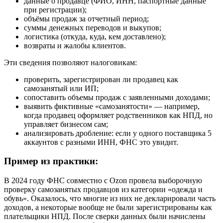
данные о продавце (ФИО, ИНН, паспортные данные
при регистрации);
объёмы продаж за отчетный период;
суммы денежных переводов и выкупов;
логистика (откуда, куда, кем доставлено);
возвраты и жалобы клиентов.
Эти сведения позволяют налоговикам:
проверить, зарегистрирован ли продавец как
самозанятый или ИП;
сопоставить объемы продаж с заявленными доходами;
выявить фиктивные «самозанятости» — например,
когда продавец оформляет родственников как НПД, но
управляет бизнесом сам;
анализировать дробление: если у одного поставщика 5
аккаунтов с разными ИНН, ФНС это увидит.
Пример из практики:
В 2024 году ФНС совместно с Ozon провела выборочную
проверку самозанятых продавцов из категории «одежда и
обувь». Оказалось, что многие из них не декларировали часть
доходов, а некоторые вообще не были зарегистрированы как
плательщики НПД. После сверки данных были начислены