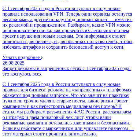
С 1 сентября 2025 года в России вступают в силу новые
правила использования VPN. Теперь одни сервисы останутся
легальными, а другие попадут под полный запрет — вместе с
их рекламой и продвижением. Разбираем, какие VPN можно
использовать без риска, как проверить их легальность и чем
грозят нарушения новым законам. Эта информация станет
полезной и для бизнеса, и для обычных пользователей, чтобы
избежать штрафов и сохранить безопасный доступ к сети.
Узнать подробнее
26.08.2025
Запрет рекламы в запрещенных сетях с 1 сентября 2025 года:
это коснулось всех
С 1 сентября 2025 года в России вступают в силу новые
правила для бизнеса: реклама на «запрещённых» платформах
окажется под полным запретом. Что это значит на практике:
нужно ли срочно удалять старые посты, какие риски грозят
компаниям и как перестроить медиапланы без потерь? В
статье мы разбираем разъяснения ФАС России, рассказываем
о штрафах и даём пошаговый чек-лист, чтобы ваши
рекламные кампании оставались законными и безопасными.
Если вы работаете с маркетингом или управляете бизнесом —
этот материал стоит прочитать внимательно.